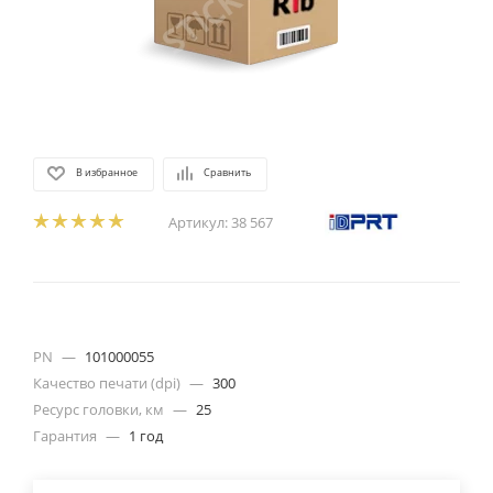
В избранное
Сравнить
Артикул:
38 567
PN
—
101000055
Качество печати (dpi)
—
300
Ресурс головки, км
—
25
Гарантия
—
1 год