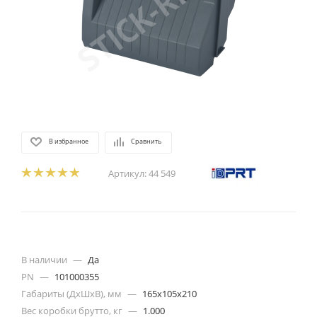
В избранное
Сравнить
Артикул:
44 549
В наличии
—
Да
PN
—
101000355
Габариты (ДхШхВ), мм
—
165x105x210
Вес коробки брутто, кг
—
1.000