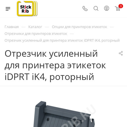
0
—
—
—
Главная
Каталог
Опции для принтеров этикеток
—
Отрезчики для принтеров этикеток
Отрезчик усиленный для принтера этикеток iDPRT iK4, роторный
Отрезчик усиленный
для принтера этикеток
iDPRT iK4, роторный