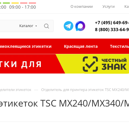
О компании
Услуги
Ка
8:00
09:00 - 17:00
+7 (495) 649-69
Каталог
8 (800) 333-64-
амоклеящиеся этикетки
Красящая лента
Текстил
—
елители этикеток
Отделитель для принтера этикеток TSC MX240/
 этикеток TSC MX240/MX340/