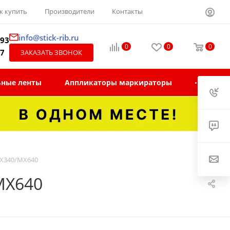
к купить
Производители
Контакты
info@stick-rib.ru
-93
0
0
0
97
ЗАКАЗАТЬ ЗВОНОК
ьные ленты
Аппликаторы маркираторы
MX340/MX640
MX640