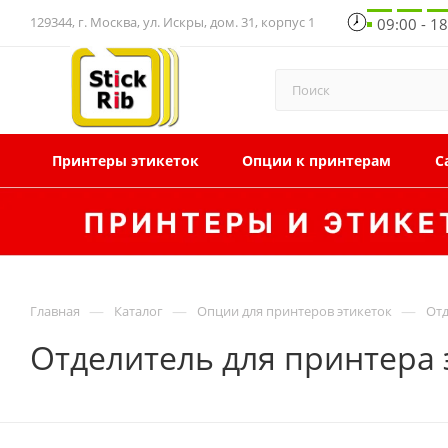
129344, г. Москва, ул. Искры, дом. 31, корпус 1
09:00 - 1
Принтеры этикеток
Опции к принтерам
С
—
—
—
Главная
Каталог
Опции для принтеров этикеток
Отд
Отделитель для принтера