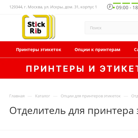
129344, г. Москва, ул. Искры, дом. 31, корпус 1
09:00 - 1
Принтеры этикеток
Опции к принтерам
С
—
—
—
Главная
Каталог
Опции для принтеров этикеток
Отд
Отделитель для принтера