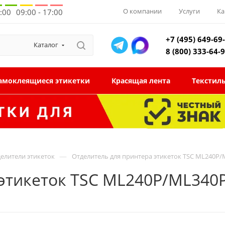
О компании
Услуги
Ка
8:00
09:00 - 17:00
+7 (495) 649-69
Каталог
8 (800) 333-64-
амоклеящиеся этикетки
Красящая лента
Текстил
—
елители этикеток
Отделитель для принтера этикеток TSC ML240P
 этикеток TSC ML240P/ML34