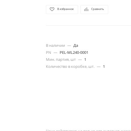
В избранное
Сравнить
В наличии
—
Да
PN
—
PEL-ML240-0001
Мин. партия, шт
—
1
Количество в коробке, шт.
—
1
Цена действительна только для интернет-магаз