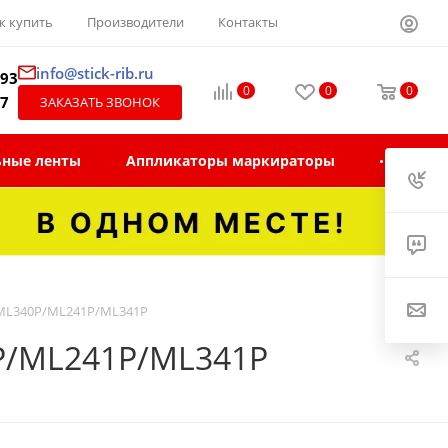
к купить
Производители
Контакты
info@stick-rib.ru
-93
0
0
0
97
ЗАКАЗАТЬ ЗВОНОК
ьные ленты
Аппликаторы маркираторы
/ML340P/ML241P/ML341P
0P/ML241P/ML341P