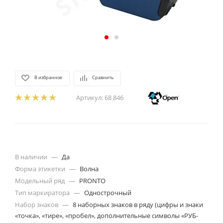
В избранное
Сравнить
Артикул:
68 846
В наличии
—
Да
Форма этикетки
—
Волна
Модельный ряд
—
PRONTO
Тип маркиратора
—
Однострочный
Набор знаков
—
8 наборных знаков в ряду (цифры и знаки
«точка», «тире», «пробел», дополнительные символы «РУБ-