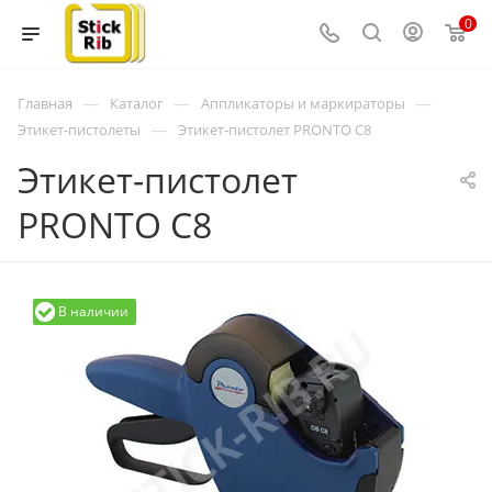
0
—
—
—
Главная
Каталог
Аппликаторы и маркираторы
—
Этикет-пистолеты
Этикет-пистолет PRONTO C8
Этикет-пистолет
PRONTO C8
В наличии