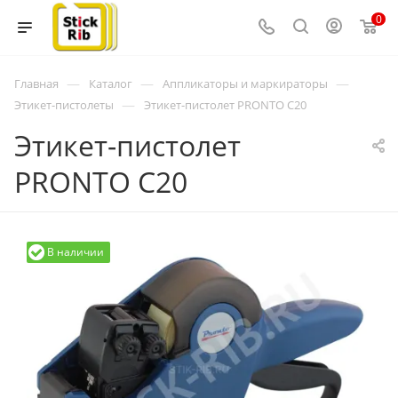
0
—
—
—
Главная
Каталог
Аппликаторы и маркираторы
—
Этикет-пистолеты
Этикет-пистолет PRONTO C20
Этикет-пистолет
PRONTO C20
В наличии