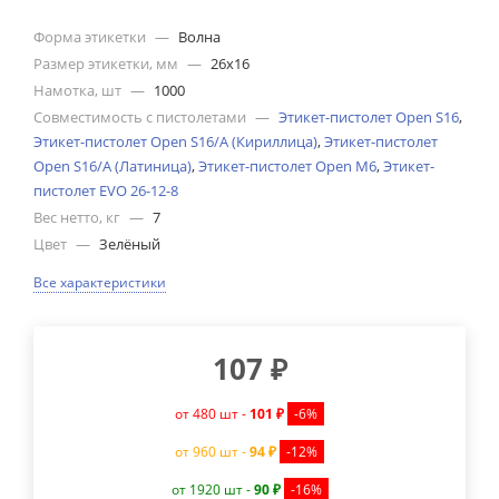
Форма этикетки
—
Волна
Размер этикетки, мм
—
26х16
Намотка, шт
—
1000
Совместимость с пистолетами
—
Этикет-пистолет Open S16
,
Этикет-пистолет Open S16/А (Кириллица)
,
Этикет-пистолет
Open S16/А (Латиница)
,
Этикет-пистолет Open M6
,
Этикет-
пистолет EVO 26-12-8
Вес нетто, кг
—
7
Цвет
—
Зелёный
Все характеристики
107
₽
от 480 шт -
101 ₽
-6%
от 960 шт -
94 ₽
-12%
от 1920 шт -
90 ₽
-16%