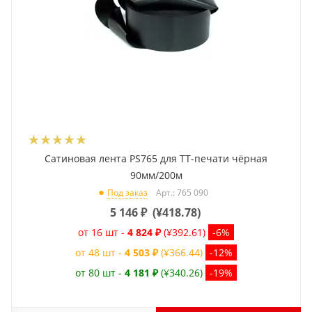
Сатиновая лента PS765 для ТТ-печати чёрная
90мм/200м
Арт.: 765 090
Под заказ
5 146
₽
(
¥418.78
)
от 16 шт -
4 824 ₽
(¥392.61)
-6%
от 48 шт -
4 503 ₽
(¥366.44)
-12%
от 80 шт -
4 181 ₽
(¥340.26)
-19%