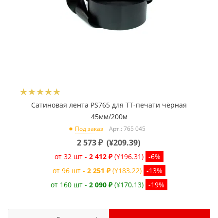
Сатиновая лента PS765 для ТТ-печати чёрная
45мм/200м
Арт.: 765 045
Под заказ
2 573
₽
(
¥209.39
)
от 32 шт -
2 412 ₽
(¥196.31)
-6%
от 96 шт -
2 251 ₽
(¥183.22)
-13%
от 160 шт -
2 090 ₽
(¥170.13)
-19%