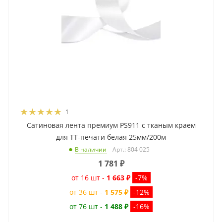
1
Сатиновая лента премиум PS911 с тканым краем
для ТТ-печати белая 25мм/200м
Арт.: 804 025
В наличии
1 781
₽
от 16 шт -
1 663 ₽
-7%
от 36 шт -
1 575 ₽
-12%
от 76 шт -
1 488 ₽
-16%