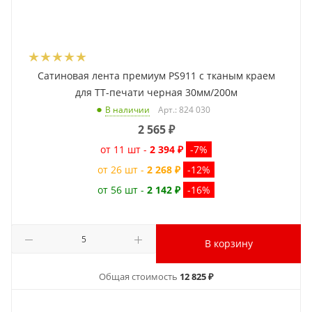
Сатиновая лента премиум PS911 с тканым краем
для ТТ-печати черная 30мм/200м
Арт.: 824 030
В наличии
2 565
₽
от 11 шт -
2 394 ₽
-7%
от 26 шт -
2 268 ₽
-12%
от 56 шт -
2 142 ₽
-16%
В корзину
Общая стоимость
12 825 ₽