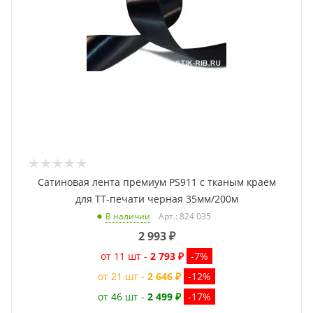
Сатиновая лента премиум PS911 с тканым краем
для ТТ-печати черная 35мм/200м
Арт.: 824 035
В наличии
2 993
₽
от 11 шт -
2 793 ₽
-7%
от 21 шт -
2 646 ₽
-12%
от 46 шт -
2 499 ₽
-17%