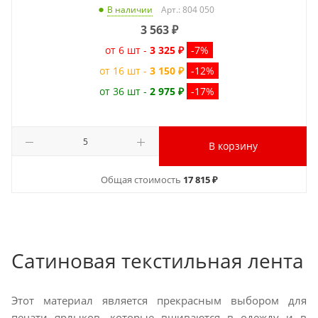
Арт.: 804 050
В наличии
3 563
₽
от 6 шт -
3 325 ₽
-7%
от 16 шт -
3 150 ₽
-12%
от 36 шт -
2 975 ₽
-17%
В корзину
Общая стоимость
17 815 ₽
Сатиновая текстильная лента
Этот материал является прекрасным выбором для
печати ярлыков, которые вшиваются в одежду и в