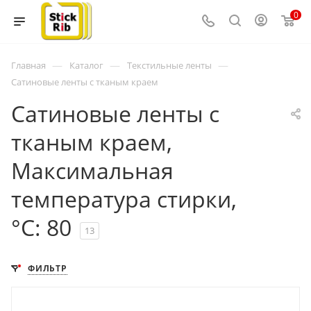
0
—
—
—
Главная
Каталог
Текстильные ленты
Сатиновые ленты с тканым краем
Сатиновые ленты с
тканым краем,
Максимальная
температура стирки,
°C: 80
13
ФИЛЬТР