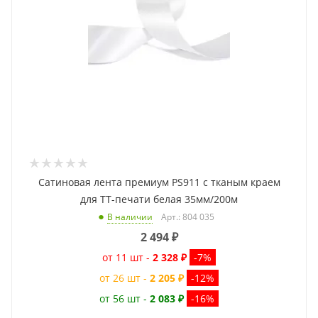
Сатиновая лента премиум PS911 с тканым краем
для ТТ-печати белая 35мм/200м
Арт.: 804 035
В наличии
2 494
₽
от 11 шт -
2 328 ₽
-7%
от 26 шт -
2 205 ₽
-12%
от 56 шт -
2 083 ₽
-16%