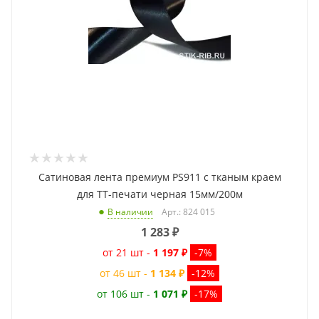
Сатиновая лента премиум PS911 с тканым краем
для ТТ-печати черная 15мм/200м
Арт.: 824 015
В наличии
1 283
₽
от 21 шт -
1 197 ₽
-7%
от 46 шт -
1 134 ₽
-12%
от 106 шт -
1 071 ₽
-17%