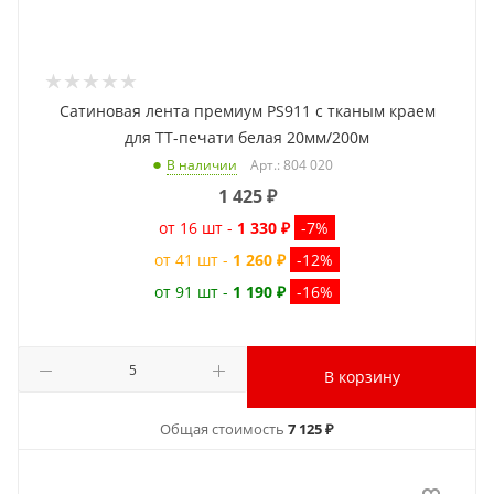
Сатиновая лента премиум PS911 с тканым краем
для ТТ-печати белая 20мм/200м
Арт.: 804 020
В наличии
1 425
₽
от 16 шт -
1 330 ₽
-7%
от 41 шт -
1 260 ₽
-12%
от 91 шт -
1 190 ₽
-16%
В корзину
Общая стоимость
7 125 ₽