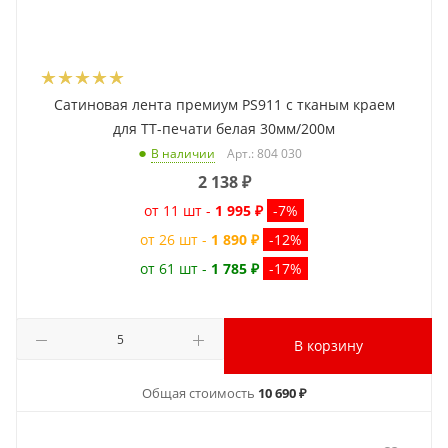
Сатиновая лента премиум PS911 с тканым краем
для ТТ-печати белая 30мм/200м
Арт.: 804 030
В наличии
2 138
₽
от 11 шт -
1 995 ₽
-7%
от 26 шт -
1 890 ₽
-12%
от 61 шт -
1 785 ₽
-17%
В корзину
Общая стоимость
10 690 ₽