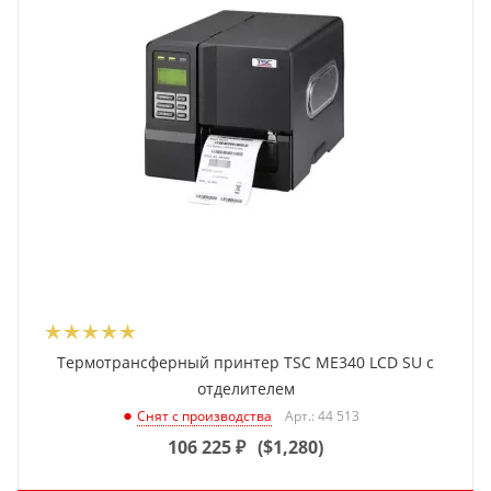
Термотрансферный принтер TSC ME340 LCD SU с
отделителем
Арт.: 44 513
Снят с производства
106 225
₽
(
$1,280
)