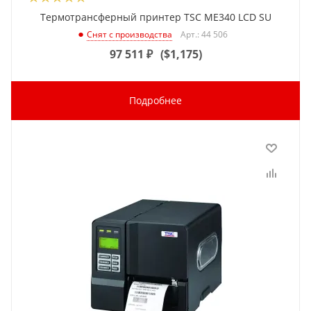
Термотрансферный принтер TSC ME340 LCD SU
Арт.: 44 506
Снят с производства
97 511
₽
(
$1,175
)
Подробнее