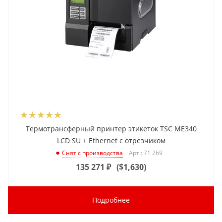
Термотрансферный принтер этикеток TSC ME340
LCD SU + Ethernet с отрезчиком
Арт.: 71 269
Снят с производства
135 271
₽
(
$1,630
)
Подробнее