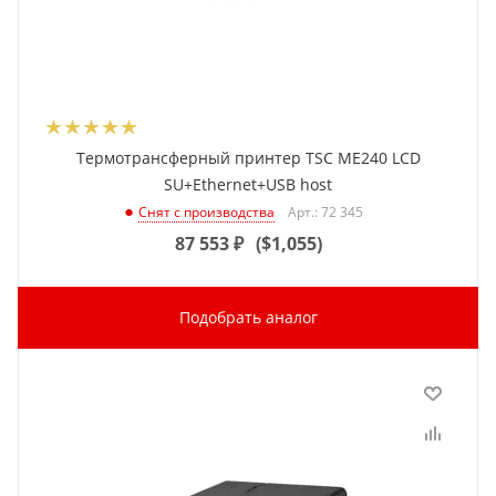
Термотрансферный принтер TSC ME240 LCD
SU+Ethernet+USB host
Арт.: 72 345
Снят с производства
87 553
₽
(
$1,055
)
Подобрать аналог