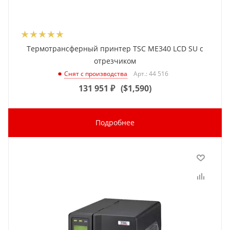
Термотрансферный принтер TSC ME340 LCD SU с
отрезчиком
Арт.: 44 516
Снят с производства
131 951
₽
(
$1,590
)
Подробнее