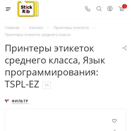
0
—
—
—
Главная
Каталог
Принтеры этикеток
Принтеры этикеток среднего класса
Принтеры этикеток
среднего класса, Язык
программирования:
TSPL-EZ
11
ФИЛЬТР