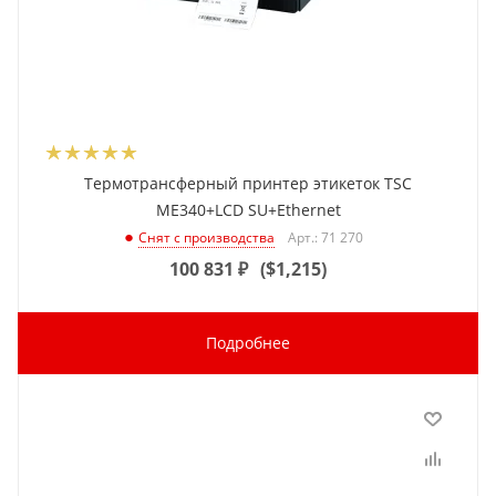
Термотрансферный принтер этикеток TSC
ME340+LCD SU+Ethernet
Арт.: 71 270
Снят с производства
100 831
₽
(
$1,215
)
Подробнее