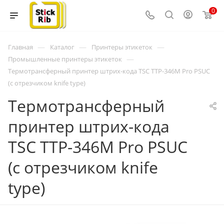
0
—
—
—
Главная
Каталог
Принтеры этикеток
—
Промышленные принтеры этикеток
Термотрансферный принтер штрих-кода TSC TTP-346M Pro PSUC
(с отрезчиком knife type)
Термотрансферный
принтер штрих-кода
TSC TTP-346M Pro PSUC
(с отрезчиком knife
type)