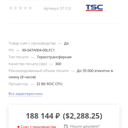
Артикул:
57 112
Товар снят с производства
—
Да
PN
—
99-047A004-00LFC1
Тип печати
—
Термотрансферная
Качество печати (dpi)
—
300
Рекомендованный объем печати
—
До 35 000 этикеток в
смену (8 часов)
Процессор
—
32 Bit RISC CPU
Все характеристики
188 144
₽
(
$2,288.25
)
Нашли дешевле?
Снят с производства