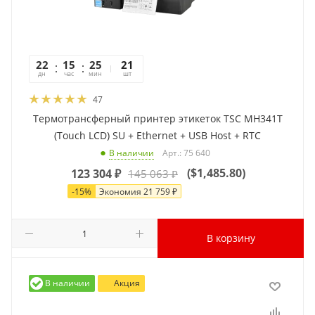
22
15
25
40
21
дн
час
мин
сек
шт
47
Термотрансферный принтер этикеток TSC MH341T
(Touch LCD) SU + Ethernet + USB Host + RTC
Арт.: 75 640
В наличии
(
$1,485.80
)
123 304
₽
145 063
₽
-
15
%
Экономия
21 759
₽
В корзину
В наличии
Акция