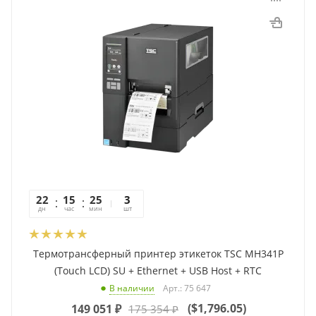
22
15
25
40
3
дн
час
мин
сек
шт
Термотрансферный принтер этикеток TSC MH341P
(Touch LCD) SU + Ethernet + USB Host + RTC
Арт.: 75 647
В наличии
(
$1,796.05
)
149 051
₽
175 354
₽