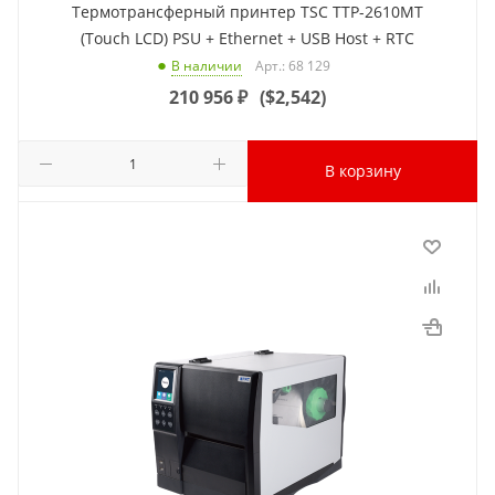
Термотрансферный принтер TSC TTP-2610MT
(Touch LCD) PSU + Ethernet + USB Host + RTC
Арт.: 68 129
В наличии
210 956
₽
(
$2,542
)
В корзину