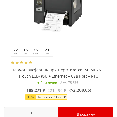
22
15
25
40
21
дн
час
мин
сек
шт
Термотрансферный принтер этикеток TSC MH261T
(Touch LCD) PSU + Ethernet + USB Host + RTC
Арт.: 75 636
В наличии
(
$2,268.65
)
188 271
₽
221 496
₽
-
15
%
Экономия
33 225
₽
В корзину