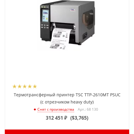
Термотрансферный принтер TSC TTP-2610MT PSUC
(с отрезчиком heavy duty)
Арт.: 68 130
Снят с производства
312 451
₽
(
$3,765
)