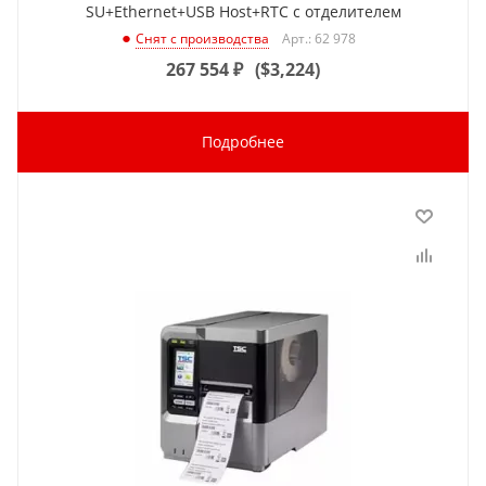
SU+Ethernet+USB Host+RTC с отделителем
Арт.: 62 978
Снят с производства
267 554
₽
(
$3,224
)
Подробнее