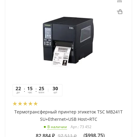
22
15
25
40
30
дн
час
мин
сек
шт
Термотрансферный принтер этикеток TSC MB241T
SU+Ethernet+USB Host+RTC
Арт.: 73 452
В наличии
(
$998.75
)
82 884
₽
97 511
₽