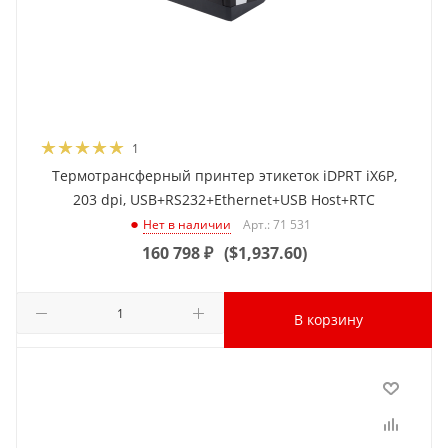
1
Термотрансферный принтер этикеток iDPRT iX6P,
203 dpi, USB+RS232+Ethernet+USB Host+RTC
Арт.: 71 531
Нет в наличии
160 798
₽
(
$1,937.60
)
В корзину