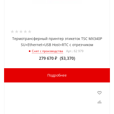
Термотрансферный принтер этикеток TSC MX340P
SU+Ethernet+USB Host+RTC с отрезчиком
Арт.: 62 979
Снят с производства
279 670
₽
(
$3,370
)
Подробнее