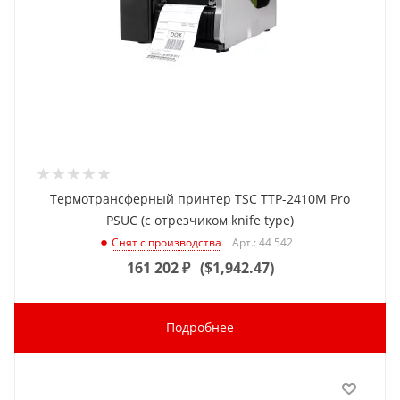
Термотрансферный принтер TSC TTP-2410M Pro
PSUC (с отрезчиком knife type)
Арт.: 44 542
Снят с производства
161 202
₽
(
$1,942.47
)
Подробнее