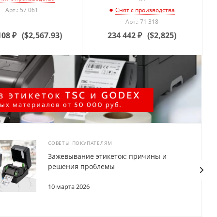
Арт.: 57 061
Снят с производства
Арт.: 71 318
108
₽
(
$2,567.93
)
234 442
₽
(
$2,825
)
СОВЕТЫ ПОКУПАТЕЛЯМ
Зажевывание этикеток: причины и
решения проблемы
10 марта 2026