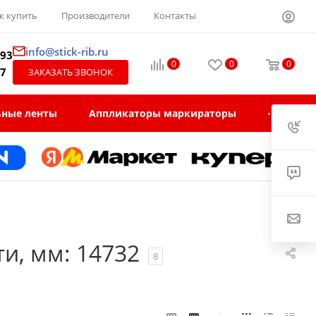
к купить
Производители
Контакты
info@stick-rib.ru
-93
0
0
0
97
ЗАКАЗАТЬ ЗВОНОК
ьные ленты
Аппликаторы маркираторы
и, мм: 14732
8