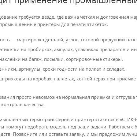
ование требуется везде, где важна чёткая и долговечная м
промышленные принтеры для печати этикеток.
ть — маркировка деталей, узлов, готовой продукции на к
икетки на пробирках, ампулах, упаковках препаратов и ин
наклейки на багаж, посылки, сортировочные стикеры.
нники, артикулы, сроки годности на полках и складах.
трихкоды на коробах, паллетах, контейнерах при приёмке и
дования просто невозможна нормальная приёмка и отгрузка 
 контроль качества.
мышленный термотрансферный принтер этикеток в «СТИК-РИ
ы помогут подобрать модель под ваши задачи. Работаем с 
дств. Позвоните или оставьте заявку, и мы предложим луч