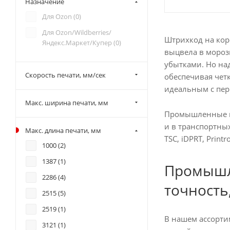
Назначение
USB/RS-232/Ethernet/USB
Для Ozon (
0
)
Host/RTC/Bluetooth (
0
)
Для Ozon/Wildberries/
Штрихкод на кор
USB/RS-232/Ethernet/USB
Яндекс.Маркет/Купер (
0
)
Host/RTC/GPIO (
0
)
выцвела в мороз
убытками. Но на
USB/RS-232/Ethernet/USB
Скорость печати, мм/сек
Host/RTC/WiFi (
0
)
обеспечивая четк
идеальным с пер
USB/RS-232/Ethernet/USB-
host (
1
)
Макс. ширина печати, мм
Промышленные пр
USB/RS-232/Ethernet/USB-
и в транспортны
host/LPT (
0
)
Макс. длина печати, мм
TSC, iDPRT, Prin
USB/RS-232/LPT/Ethernet/Wi-
1000 (
2
)
Fi (
1
)
1387 (
1
)
Промышл
2286 (
4
)
точность
2515 (
5
)
2519 (
1
)
В нашем ассорти
3121 (
1
)