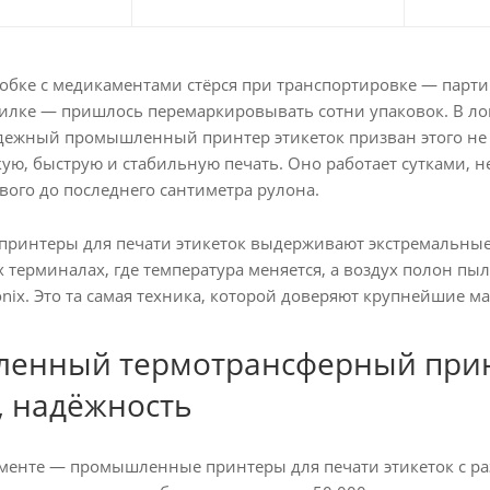
обке с медикаментами стёрся при транспортировке — парти
илке — пришлось перемаркировывать сотни упаковок. В л
дежный промышленный принтер этикеток призван этого не 
ую, быструю и стабильную печать. Оно работает сутками, не
вого до последнего сантиметра рулона.
интеры для печати этикеток выдерживают экстремальные на
х терминалах, где температура меняется, а воздух полон п
tronix. Это та самая техника, которой доверяют крупнейшие
енный термотрансферный принт
, надёжность
менте — промышленные принтеры для печати этикеток с разр