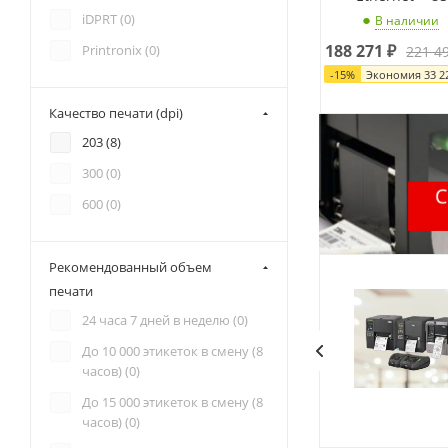
iDPRT (
0
)
В наличии
188 271
₽
Printronix (
0
)
221 4
-
15
%
Экономия
33 2
Качество печати (dpi)
203 (
8
)
300 (
0
)
600 (
0
)
Рекомендованный объем
печати
24 часа 7 дней в неделю (
0
)
До 10 000 этикеток в смену (8
часов) (
0
)
До 15 000 этикеток в смену (8
часов) (
0
)