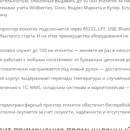
ительностью, способные выдавать до 50 000 этикеток за см
темами учёта Wildberries, Ozon, Яндекс.Маркета и Купер. Е
ачу.
нтер этикеток подключается через RS232, LPT, USB, Blueto
 быстрого старта. И на этом преимущества оборудования не
ловка служит до 100 км этикеток — меняете её раз в нескол
 работает с любыми носителями: от бумажных ценников до 
томатически настраивается под новый рулон — достаточно 
й корпус выдерживает перепады температуры и случайные
ючению к 1С, WMS, складским системам и маркетплейсам — 
рмотрансферный принтер этикеток обеспечит бесперебойну
 сполна окупается за счёт скорости, надёжности и отсутствия
дит применение промышленный 