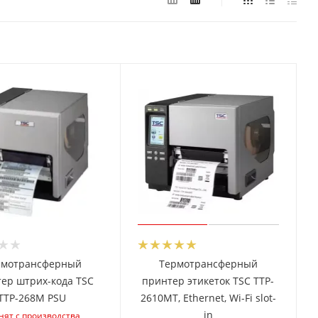
рмотрансферный
Термотрансферный
ер штрих-кода TSC
принтер этикеток TSC TTP-
TTP-268M PSU
2610MT, Ethernet, Wi-Fi slot-
in
нят с производства