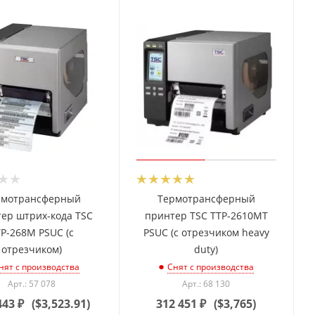
рмотрансферный
Термотрансферный
ер штрих-кода TSC
принтер TSC TTP-2610MT
TP-268M PSUC (с
PSUC (с отрезчиком heavy
отрезчиком)
duty)
нят с производства
Снят с производства
Арт.: 57 078
Арт.: 68 130
443
₽
(
$3,523.91
)
312 451
₽
(
$3,765
)