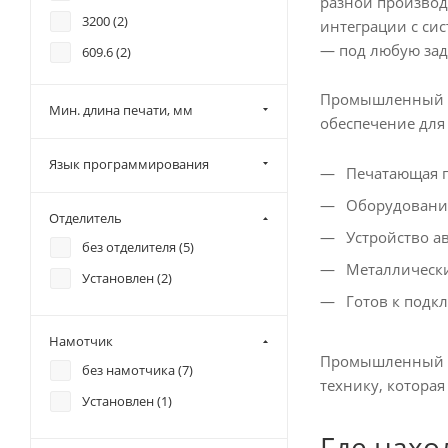
разной производ
3200 (
2
)
интеграции с сис
— под любую зад
609.6 (
2
)
700 (
2
)
Промышленный при
Мин. длина печати, мм
7100 (
2
)
обеспечение для
762 (
5
)
Язык программирования
Печатающая го
1016 (
11
)
Оборудование
1143 (
1
)
Отделитель
Устройство ав
1270 (
1
)
без отделителя (
5
)
Металлически
1371 (
1
)
Установлен (
2
)
Готов к подкл
1524 (
4
)
1854 (
6
)
Намотчик
Промышленный те
2286 (
5
)
без намотчика (
7
)
технику, которая
2540 (
14
)
Установлен (
1
)
3000 (
1
)
Где нахо