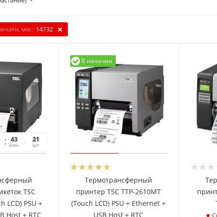
растание)
печати, мм:
14732
В наличии
43
22
21
мин
сек
шт
нсферный
Термотрансферный
Те
икеток TSC
принтер TSC TTP-2610MT
принт
h LCD) PSU +
(Touch LCD) PSU + Ethernet +
SB Host + RTC
USB Host + RTC
С