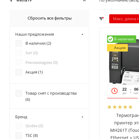
По умолчанию (воз
ФИЛЬТР
Сбросить все фильтры
Макс. длина 
Наши предложения
В наличии
В наличии (
2
)
Акция
Хит (
0
)
Рекомендуем (
0
)
Акция (
1
)
22
06
Товар снят с производства
дн
час
(
6
)
Термотра
Бренд
принтер эт
Godex (
0
)
MH261T (Touc
TSC (
8
)
Ethernet + U