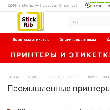
129344, г. Москва, ул. Искры, дом. 31, корпус 1
09:00 - 1
Принтеры этикеток
Опции к принтерам
С
—
—
—
Главная
Каталог
Принтеры этикеток
Промышленные
Промышленные принтеры э