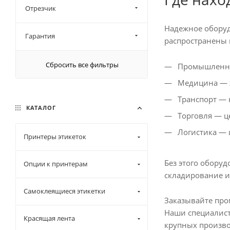
3999 (
1
)
Отрезчик
4064 (
4
)
Надежное оборуд
4572 (
1
)
Гарантия
распространены 
5080 (
4
)
Сбросить все фильтры
Промышленнос
6604 (
7
)
Медицина — эт
11430 (
12
)
Транспорт — 
14732 (
8
)
КАТАЛОГ
Торговля — це
25400 (
8
)
Логистика — ш
Принтеры этикеток
Без этого обору
Опции к принтерам
складирование и
Самоклеящиеся этикетки
Заказывайте про
Наши специалист
Красящая лента
крупных произво