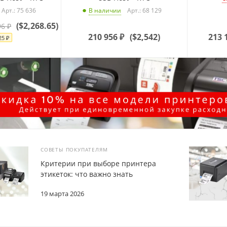
Арт.: 75 636
Арт.: 68 129
В наличии
(
$2,268.65
)
96
₽
210 956
₽
(
$2,542
)
213 
25
₽
СОВЕТЫ ПОКУПАТЕЛЯМ
Критерии при выборе принтера
этикеток: что важно знать
19 марта 2026