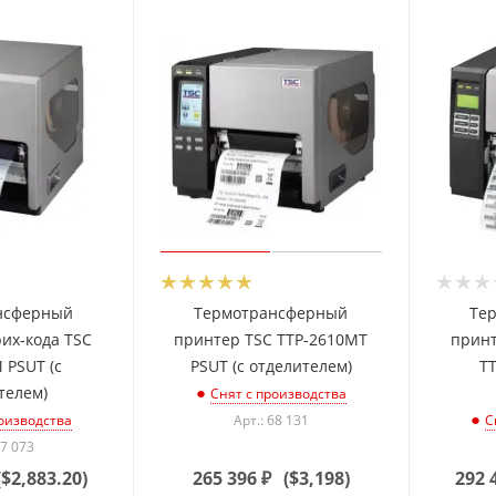
нсферный
Термотрансферный
Те
их-кода TSC
принтер TSC TTP-2610MT
принт
 PSUT (с
PSUT (с отделителем)
T
телем)
Снят с производства
Арт.: 68 131
оизводства
С
57 073
(
$2,883.20
)
265 396
₽
(
$3,198
)
292 