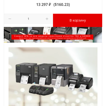
13 297
₽
(
$160.23
)
В корзину