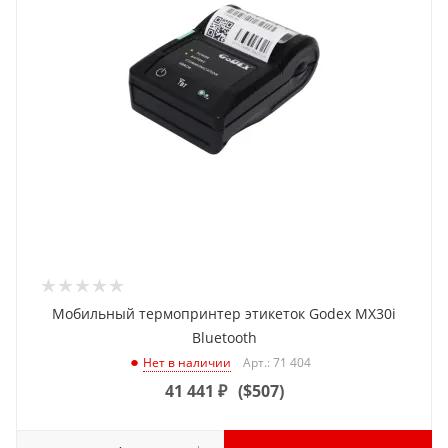
Мобильный термопринтер этикеток Godex MX30i
Bluetooth
Арт.: 71 404
Нет в наличии
41 441
₽
(
$507
)