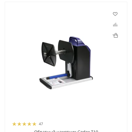
47
Обратный намотчик Godex T10