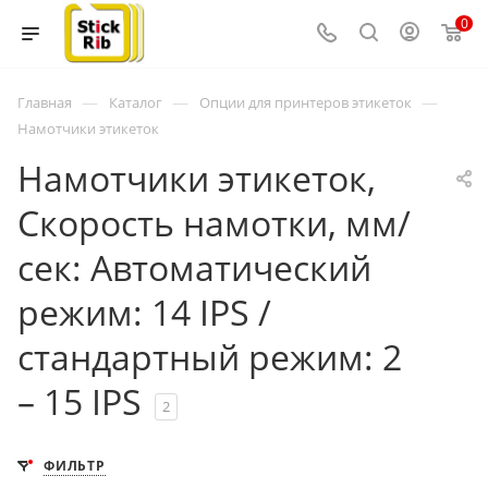
0
—
—
—
Главная
Каталог
Опции для принтеров этикеток
Намотчики этикеток
Намотчики этикеток,
Скорость намотки, мм/
сек: Автоматический
режим: 14 IPS /
стандартный режим: 2
– 15 IPS
2
ФИЛЬТР