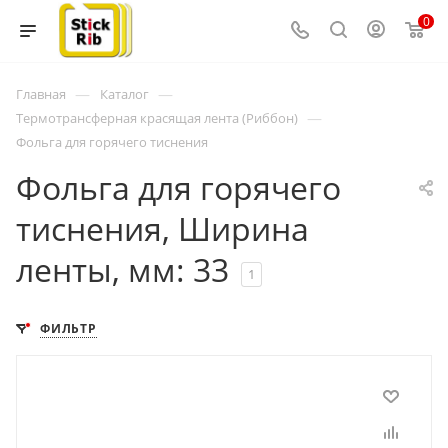
0
—
—
Главная
Каталог
—
Термотрансферная красящая лента (Риббон)
Фольга для горячего тиснения
Фольга для горячего
тиснения, Ширина
ленты, мм: 33
1
ФИЛЬТР