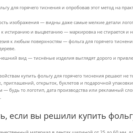
ьгу для горячего тиснения и опробовав этот метод на прак
ость изображения — видны даже самые мелкие детали лого
 к истиранию и выцветанию — маркировка не стирается и н
зия к любым поверхностям — фольга для горячего тиснения 
дереве.
ешний вид — тиснёные изделия выглядят дорого и привлек
свойствам купить фольгу для горячего тиснения решают не
к, приглашений, открыток, буклетов и подарочной упаковки
 — будь то логотип, дата производства или рекламный слог
.
ть, если вы решили купить фольг
чественный материал в лентах шириной от 25 до 60 мм, дли