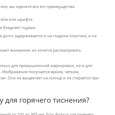
тике, вы оцените все его преимущества.
типа или шрифта.
е бледнеет годами.
долго задерживается и на гладком пластике, и на
ают внимание, их хочется рассматривать.
 только для промышленной маркировки, но и для
. Изображение получается ярким, чётким,
ан. Оно не выцветает на солнце и не стирается при
у для горячего тиснения?
ной от 100 до 305 мм. Есть фольга для горячего