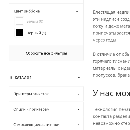
60 (
1
)
Цвет риббона
Блестящая надпи
эти надписи созд
Белый (
0
)
кожу и даже мет
припечатывается 
Чёрный (
1
)
через годы.
Сбросить все фильтры
В отличие от обы
горячего тиснени
материалы с иде
пропусков, брак
КАТАЛОГ
У нас мо
Принтеры этикеток
Технология печа
Опции к принтерам
контакта раздели
невозможно стер
Самоклеящиеся этикетки