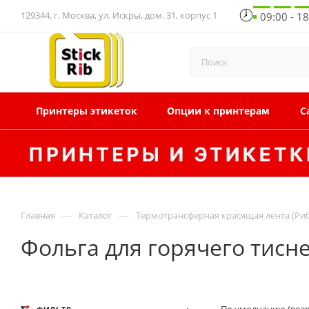
129344, г. Москва, ул. Искры, дом. 31, корпус 1
09:00 - 1
Принтеры этикеток
Опции к принтерам
С
—
—
Главная
Каталог
Термотрансферная красящая лента (Ри
Фольга для горячего тисне