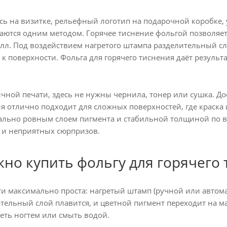
сь на визитке, рельефный логотип на подарочной коробке,
аются одним методом. Горячее тиснение фольгой позволяет 
алл. Под воздействием нагретого штампа разделительный сл
к поверхности. Фольга для горячего тиснения даёт результат
чной печати, здесь не нужны чернила, тонер или сушка. До
я отлично подходит для сложных поверхностей, где краска 
ально ровным слоем пигмента и стабильной толщиной по вс
а и неприятных сюрпризов.
жно купить фольгу для горячего
ти максимально проста: нагретый штамп (ручной или автома
тельный слой плавится, и цветной пигмент переходит на ма
еть ногтем или смыть водой.