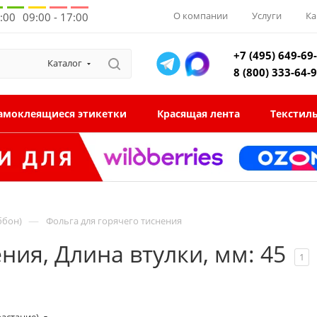
О компании
Услуги
Ка
8:00
09:00 - 17:00
+7 (495) 649-69
Каталог
8 (800) 333-64-
амоклеящиеся этикетки
Красящая лента
Текстил
—
ббон)
Фольга для горячего тиснения
ния, Длина втулки, мм: 45
1