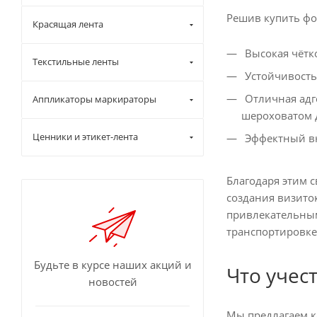
Решив купить фол
Красящая лента
Высокая чётк
Текстильные ленты
Устойчивость
Отличная адге
Аппликаторы маркираторы
шероховатом 
Ценники и этикет-лента
Эффектный вн
Благодаря этим 
создания визито
привлекательным
транспортировке
Будьте в курсе наших акций и
Что учес
новостей
Мы предлагаем ка