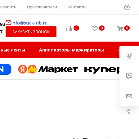
к купить
Производители
Контакты
info@stick-rib.ru
-93
0
0
0
97
ЗАКАЗАТЬ ЗВОНОК
ьные ленты
Аппликаторы маркираторы