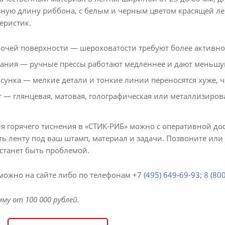
зную длину риббона, с белым и черным цветом красящей л
еристик.
бочей поверхности — шероховатости требуют более активно
ания — ручные прессы работают медленнее и дают меньшую
сунка — мелкие детали и тонкие линии переносятся хуже, 
 — глянцевая, матовая, голографическая или металлизиров
ля горячего тиснения в «СТИК-РИБ» можно с оперативной до
ть ленту под ваш штамп, материал и задачи. Позвоните ил
станет быть проблемой.
можно на сайте либо по телефонам
+7 (495) 649-69-93
;
8 (80
мму от 100 000 рублей.