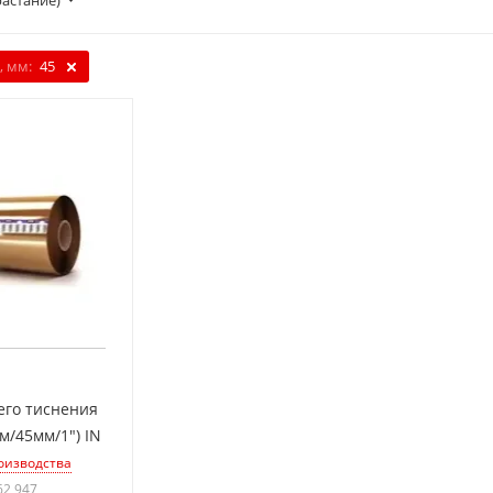
растание)
, мм:
45
его тиснения
м/45мм/1") IN
оизводства
62 947