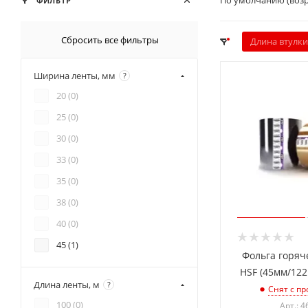
По умолчанию (воз
ФИЛЬТР
Сбросить все фильтры
Длина втулки
Ширина ленты, мм
?
20 (
0
)
25 (
0
)
30 (
0
)
33 (
0
)
35 (
0
)
38 (
0
)
40 (
0
)
45 (
1
)
Фольга горяч
60 (
0
)
HSF (45мм/122
Длина ленты, м
?
Снят с пр
100 (
0
)
Арт.: 4