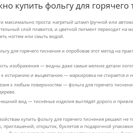
жно купить фольгу для горячего
ти максимально проста: нагретый штамп (ручной или автома
тельный слой плавится, и цветной пигмент переходит на ма
еть ногтем или смыть водой.
ьгу для горячего тиснения и опробовав этот метод на прак
ость изображения — видны даже самые мелкие детали лого
 к истиранию и выцветанию — маркировка не стирается и н
зия к любым поверхностям — фольга для горячего тиснения 
дереве.
ешний вид — тиснёные изделия выглядят дорого и привлек
свойствам купить фольгу для горячего тиснения решают не
к, приглашений, открыток, буклетов и подарочной упаковки