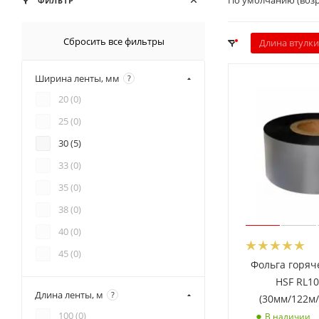
По умолчанию (воз
ФИЛЬТР
Сбросить все фильтры
Длина втулки
Ширина ленты, мм
?
20 (
0
)
25 (
0
)
30 (
5
)
33 (
0
)
35 (
0
)
38 (
0
)
40 (
0
)
45 (
0
)
Фольга горяч
60 (
0
)
HSF RL1
Длина ленты, м
?
(30мм/122м/
100 (
0
)
В наличии