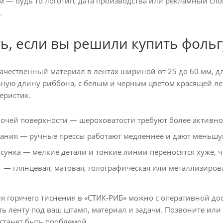
 — будь то логотип, дата производства или рекламный слог
.
ть, если вы решили купить фольг
чественный материал в лентах шириной от 25 до 60 мм, дли
зную длину риббона, с белым и черным цветом красящей л
еристик.
бочей поверхности — шероховатости требуют более активно
ания — ручные прессы работают медленнее и дают меньшую
сунка — мелкие детали и тонкие линии переносятся хуже, 
 — глянцевая, матовая, голографическая или металлизиров
ля горячего тиснения в «СТИК-РИБ» можно с оперативной до
ть ленту под ваш штамп, материал и задачи. Позвоните ил
станет быть проблемой.