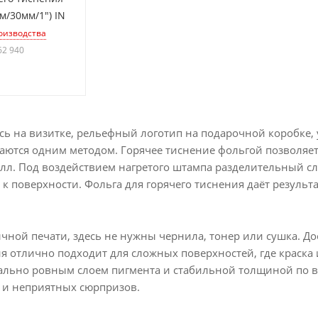
м/30мм/1") IN
оизводства
62 940
сь на визитке, рельефный логотип на подарочной коробке,
аются одним методом. Горячее тиснение фольгой позволяет 
алл. Под воздействием нагретого штампа разделительный сл
к поверхности. Фольга для горячего тиснения даёт результат
чной печати, здесь не нужны чернила, тонер или сушка. До
я отлично подходит для сложных поверхностей, где краска 
ально ровным слоем пигмента и стабильной толщиной по вс
а и неприятных сюрпризов.