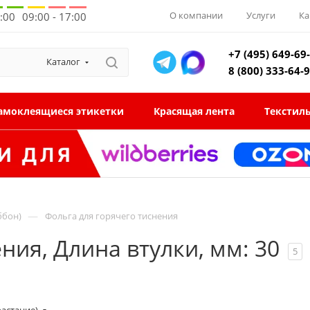
О компании
Услуги
Ка
8:00
09:00 - 17:00
+7 (495) 649-69
Каталог
8 (800) 333-64-
амоклеящиеся этикетки
Красящая лента
Текстил
—
ббон)
Фольга для горячего тиснения
ния, Длина втулки, мм: 30
5