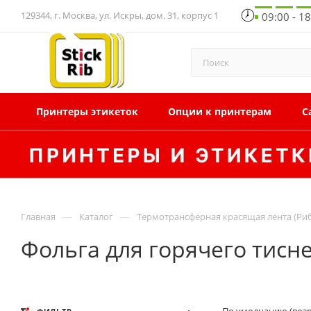
129344, г. Москва, ул. Искры, дом. 31, корпус 1
09:00 - 1
Принтеры этикеток
Опции к принтерам
С
—
—
Главная
Каталог
Термотрансферная красящая лента (Ри
Фольга для горячего тисне