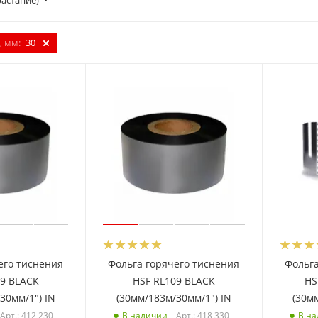
растание)
, мм:
30
его тиснения
Фольга горячего тиснения
Фольга
09 BLACK
HSF RL109 BLACK
HS
30мм/1") IN
(30мм/183м/30мм/1") IN
(30м
Арт.: 412 230
Арт.: 418 330
В наличии
В н