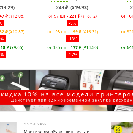
¥13.29
)
243
₽
(
¥19.93
)
2
47 ₽
(¥12.08)
от 97 шт -
221 ₽
(¥18.12)
от 16
9%
-9%
32 ₽
(¥10.87)
от 193 шт -
199 ₽
(¥16.31)
от 32
9%
-18%
118 ₽
(¥9.66)
от 385 шт -
177 ₽
(¥14.50)
от 64
7%
-27%
МАРКИРОВКА
Маркировка обуви, шин, воды и