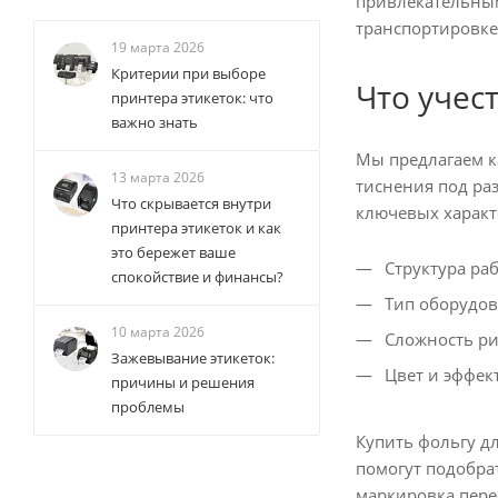
привлекательным
транспортировке
19 марта 2026
Критерии при выборе
Что учес
принтера этикеток: что
важно знать
Мы предлагаем ка
13 марта 2026
тиснения под ра
Что скрывается внутри
ключевых характ
принтера этикеток и как
это бережет ваше
Структура ра
спокойствие и финансы?
Тип оборудов
10 марта 2026
Сложность ри
Зажевывание этикеток:
Цвет и эффект
причины и решения
проблемы
Купить фольгу д
помогут подобра
маркировка пере