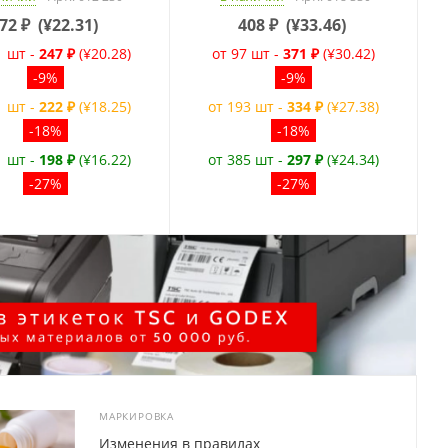
72
₽
(
¥22.31
)
408
₽
(
¥33.46
)
1 шт -
247 ₽
(¥20.28)
от 97 шт -
371 ₽
(¥30.42)
-9%
-9%
1 шт -
222 ₽
(¥18.25)
от 193 шт -
334 ₽
(¥27.38)
-18%
-18%
1 шт -
198 ₽
(¥16.22)
от 385 шт -
297 ₽
(¥24.34)
-27%
-27%
МАРКИРОВКА
Изменения в правилах