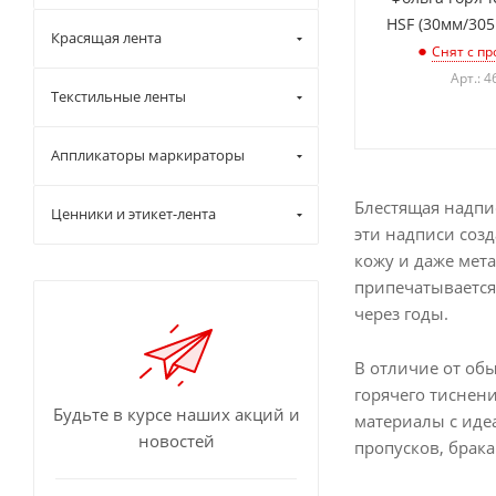
HSF (30мм/305
Красящая лента
Снят с пр
Арт.: 4
Текстильные ленты
Аппликаторы маркираторы
Блестящая надпи
Ценники и этикет-лента
эти надписи созд
кожу и даже мет
припечатывается 
через годы.
В отличие от обы
горячего тиснени
Будьте в курсе наших акций и
материалы с иде
новостей
пропусков, брак