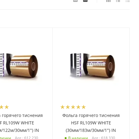
 горячего тиснения
Фольга горячего тиснения
F RL109W WHITE
HSF RL109W WHITE
м/122м/30мм/1") IN
(30мм/183м/30мм/1") IN
Арт.: 612 230
Арт.: 618 330
аличии
В наличии