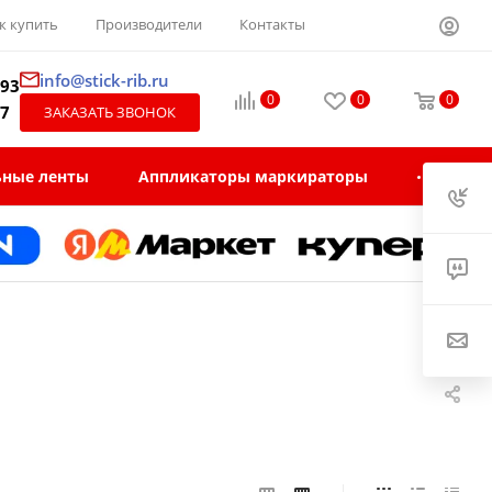
к купить
Производители
Контакты
info@stick-rib.ru
-93
0
0
0
97
ЗАКАЗАТЬ ЗВОНОК
ьные ленты
Аппликаторы маркираторы