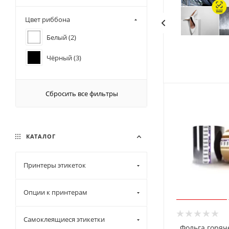
60 (
1
)
Цвет риббона
Белый (
2
)
Чёрный (
3
)
Сбросить все фильтры
КАТАЛОГ
Принтеры этикеток
Опции к принтерам
Самоклеящиеся этикетки
Фольга горяч